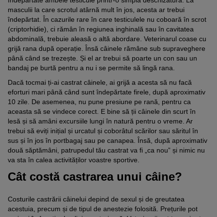
îndepărtate ambele testicule printr-o simplă deschizătură. La
masculii la care scrotul atârnă mult în jos, acesta ar trebui
îndepărtat. În cazurile rare în care testiculele nu coboară în scrot
(criptorhidie), ci rămân în regiunea inghinală sau în cavitatea
abdominală, trebuie aleasă o altă abordare. Veterinarul coase cu
grijă rana după operație. Însă câinele rămâne sub supraveghere
până când se trezește. Și el ar trebui să poarte un con sau un
bandaj pe burtă pentru a nu i se permite să lingă rana.
Dacă tocmai ți-ai castrat câinele, ai grijă a acesta să nu facă
eforturi mari până când sunt îndepărtate firele, după aproximativ
10 zile. De asemenea, nu pune presiune pe rană, pentru ca
aceasta să se vindece corect. E bine să ții câinele din scurt în
lesă și să amâni excursiile lungi în natură pentru o vreme. Ar
trebui să eviți inițial și urcatul și coborâtul scărilor sau săritul în
sus și în jos în portbagaj sau pe canapea. Însă, după aproximativ
două săptămâni, patrupedul tău castrat va fi „ca nou” și nimic nu
va sta în calea activităților voastre sportive.
Cât costă castrarea unui câine?
Costurile castrării câinelui depind de sexul și de greutatea
acestuia, precum și de tipul de anestezie folosită. Prețurile pot