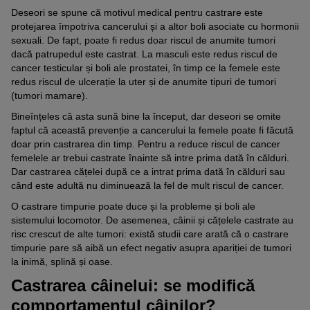
Deseori se spune că motivul medical pentru castrare este
protejarea împotriva cancerului și a altor boli asociate cu hormonii
sexuali. De fapt, poate fi redus doar riscul de anumite tumori
dacă patrupedul este castrat. La masculi este redus riscul de
cancer testicular și boli ale prostatei, în timp ce la femele este
redus riscul de ulcerație la uter și de anumite tipuri de tumori
(tumori mamare).
Bineînțeles că asta sună bine la început, dar deseori se omite
faptul că această prevenție a cancerului la femele poate fi făcută
doar prin castrarea din timp. Pentru a reduce riscul de cancer
femelele ar trebui castrate înainte să intre prima dată în călduri.
Dar castrarea cățelei după ce a intrat prima dată în călduri sau
când este adultă nu diminuează la fel de mult riscul de cancer.
O castrare timpurie poate duce și la probleme și boli ale
sistemului locomotor. De asemenea, câinii și cățelele castrate au
risc crescut de alte tumori: există studii care arată că o castrare
timpurie pare să aibă un efect negativ asupra apariției de tumori
la inimă, splină și oase.
Castrarea câinelui: se modifică
comportamentul câinilor?