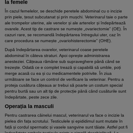
la femele
În cazul femelelor, se deschide peretele abdominal cu o incizie
prin piele, țesut subcutanat și prin mușchi. Veterinarul taie o parte
ale trompelor uterine, ale venelor și ale arterelor și îndepărtează
ovarele. Acest tip de castrare se numește „ovariectomie” (OE). În
cazuri rare, se recomandă îndepărtarea întregului uter, caz în
care procedura se numește „ovariohisterectomie” (OHE).
După îndepărtarea ovarelor, veterinarul coase peretele
abdominal în câteva straturi. Apoi oprește administrarea
anesteziei. Cățeaua rămâne sub supraveghere până când se
trezește. Odată ce e complet trează și capabilă să umble, poți
merge acasă cu ea și cu medicamentele potrivite. În ziua
următoare se face un control de verificare la veterinar. Pentru a
proteja cusătura cățeaua ar trebui să poarte un costum special
pentru burtă sau un alt tip de protecție până când cusăturile sunt
îndepărtate, peste zece zile.
Operația la masculi
Pentru castrarea câinelui mascul, veterinarul va face o incizie la
pielea din fața scrotului. Testiculele și epididimul sunt mutate în
față și cordul spermatic și vasele sangvine sunt tăiate. Astfel pot fi