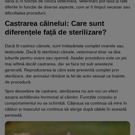
varia și în funcție de clinica veterinară. Veterinarii pot taxa și rate
diferite în funcție de diverse aspecte, cum ar fi timpul necesar sau
dificultatea procedurii.
Castrarea câinelui: Care sunt
diferențele față de sterilizare?
Dacă îți castrezi câinele, sunt îndepărtate complet ovarele sau
testiculele. Dacă îți sterilizezi câinele, veterinarul doar va tăia
tuburile pentru ovare sau spermă. Așadar procedura este un pic
mai ieftină decât castrarea, dar se face tot sub anestezie
generală. Reproducerea la câini este prevenită complet prin
sterilizare, dar animalul rămâne la fel de activ sexual ca înainte
de procedură.
Spre deosebire de castrare, sterilizarea nu are nici un efect
asupra echilibrului hormonal al câinilor. Funcțiile corpului și
comportamentul nu se schimbă. Cățeaua va continua să intre în
călduri și masculul va continua să alerge după cățele în această
perioadă.