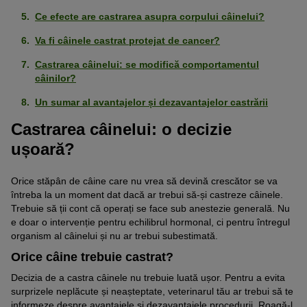
Ce efecte are castrarea asupra corpului câinelui?
Va fi câinele castrat protejat de cancer?
Castrarea câinelui: se modifică comportamentul
câinilor?
Un sumar al avantajelor și dezavantajelor castrării
Castrarea câinelui: o decizie
ușoară?
Orice stăpân de câine care nu vrea să devină crescător se va
întreba la un moment dat dacă ar trebui să-și castreze câinele.
Trebuie să ții cont că operați se face sub anestezie generală. Nu
e doar o intervenție pentru echilibrul hormonal, ci pentru întregul
organism al câinelui și nu ar trebui subestimată.
Orice câine trebuie castrat?
Decizia de a castra câinele nu trebuie luată ușor. Pentru a evita
surprizele neplăcute și neașteptate, veterinarul tău ar trebui să te
informeze despre avantajele și dezavantajele procedurii. Roagă-l