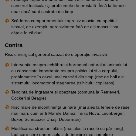
cancerul testicular și problemele de prostată. Însă la femele
doar dacă sunt castrate din timp
Scăderea comportamentului agresiv asociat cu apetitul
sexual, de exemplu agresivitatea față de alți masculi sau
cățele în călduri
Contra
Risc chirurgical general cauzat de o operație invazivă
Intervenție asupra echilibrului hormonal natural al animalului
cu consecințe importante asupra psihicului și a corpului,
problematice în cazul unei castrări din timp (risc de boli ale
sistemului locomotor și stagnarea psihicului copilăros)
Tendință de îngrășare și obezitate (comună la Retrieveri,
Cockeri și Beagle)
Risc mare de incontinență urinară (mai ales la femele de rase
mai mari, cum ar fi Marele Danez, Terra Nova, Leonberger,
Boxer, Schnauzer Uriaș, Doberman)
Modificarea structurii blănii (mai ales la rasele cu păr lung),
fapt care cere uneori soluții de îngrijire mai complexe