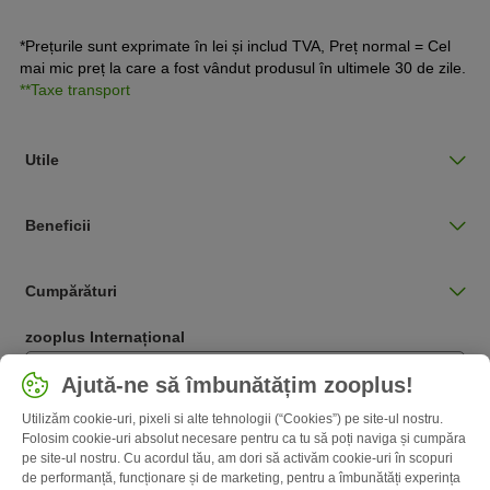
precum și avantajele și dezavantajele castrării.
*Prețurile sunt exprimate în lei și includ TVA, Preț normal = Cel
mai mic preț la care a fost vândut produsul în ultimele 30 de zile.
**Taxe transport
Utile
Beneficii
Cumpărături
zooplus Internațional
Română / RO
Ajută-ne să îmbunătățim zooplus!
Utilizăm cookie-uri, pixeli si alte tehnologii (“Cookies”) pe site-ul nostru.
Follow zooplus
Folosim cookie-uri absolut necesare pentru ca tu să poți naviga și cumpăra
pe site-ul nostru. Cu acordul tău, am dori să activăm cookie-uri în scopuri
de performanță, funcționare și de marketing, pentru a îmbunătăți experința