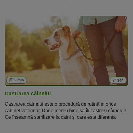
încetează să mai fie
voma la câini inofensivă
? Ce
înseamnă dacă
câinele meu vomită galben, sânge,
mucus sau spumă?
Și cum îmi pot ajuta prietenul
patruped? Citește toate informațiile importante despre
cauze, tratament,
măsuri de prim ajutor și remedii la
domiciliu
în articolul următor.
9 min
344
Castrarea câinelui
Castrarea câinelui este o procedură de rutină în orice
cabinet veterinar. Dar e mereu bine să îți castrezi câinele?
Ce înseamnă sterilizare la câini și care este diferența
dintre această procedură și cea de castrare? Ce costuri
apar pentru stăpân? Aici poți afla tot ce trebuie știut,