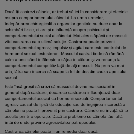
Dacă îți castrezi câinele, ar trebui să iei în considerare și efectele
asupra comportamentului câinelui. La urma urmelor,
îndepărtarea chirurgicală a organelor genitale nu duce doar la
schimbări fizice, ci are și o influență asupra psihicului și
comportamentului social al câinelui. Mai ales stăpânii de masculi
văd castrarea ca o ultimă soluție. Castrarea poate preveni
comportamentul agresiv, impulsiv și agitat care este controlat de
hormonul sexual testosteron. Masculul castrat tinde să rămână
calm atunci când întâlnește o cățea în călduri și va renunța la
comportamentul competitiv față de alți masculi. Nu prea va mai
urla, lătra sau încerca să scape la fel de des din cauza apetitului
sexual.
Este însă greșit să crezi că masculul devine mai sociabil în
general după castrare, deoarece castrarea influențează doar
comportamentul asociat cu hormonii sexuali. Comportamentul
agresiv cauzat de lipsă de educație sau de îngrijirea incorectă a
câinelui nu poate fi prevenit prin castrare. Câinele nu învață să te
asculte printr-o operație. Dacă ai probleme cu câinele tău, află
întâi de unde provine agresivitatea patrupedului.
Castrarea câinelui poate fi un remediu doar dacă