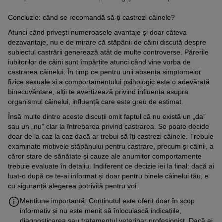
Concluzie: când se recomandă să-ți castrezi câinele?
Atunci când privești numeroasele avantaje și doar câteva
dezavantaje, nu e de mirare că stăpânii de câini discută despre
subiectul castrării generează atât de multe controverse. Părerile
iubitorilor de câini sunt împărțite atunci când vine vorba de
castrarea câinelui. În timp ce pentru unii absența simptomelor
fizice sexuale și a comportamentului psihologic este o adevărată
binecuvântare, alții te avertizează privind influența asupra
organismul câinelui, influență care este greu de estimat.
Însă multe dintre aceste discuții omit faptul că nu există un „da”
sau un „nu” clar la întrebarea privind castrarea. Se poate decide
doar de la caz la caz dacă ar trebui să îți castrezi câinele. Trebuie
examinate motivele stăpânului pentru castrare, precum și câinii, a
căror stare de sănătate și cauze ale anumitor comportamente
trebuie evaluate în detaliu. Indiferent ce decizie iei la final: dacă ai
luat-o după ce te-ai informat și doar pentru binele câinelui tău, e
cu siguranță alegerea potrivită pentru voi.
Mențiune importantă: Conținutul este oferit doar în scop
informativ și nu este menit să înlocuiască indicațiile,
diagnosticarea sau tratamentul veterinar profesionist. Dacă ai