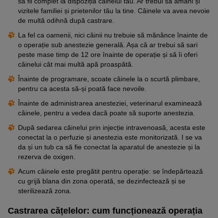
să fii complet la dispoziția câinelui tău. Ar trebui să amâni și
vizitele familiei și prietenilor tău la tine. Câinele va avea nevoie
de multă odihnă după castrare.
La fel ca oamenii, nici câinii nu trebuie să mănânce înainte de
o operație sub anestezie generală. Așa că ar trebui să sari
peste mase timp de 12 ore înainte de operație și să îi oferi
câinelui cât mai multă apă proaspătă.
Înainte de programare, scoate câinele la o scurtă plimbare,
pentru ca acesta să-și poată face nevoile.
Înainte de administrarea anesteziei, veterinarul examinează
câinele, pentru a vedea dacă poate să suporte anestezia.
După sedarea câinelui prin injecție intravenoasă, acesta este
conectat la o perfuzie și anestezia este monitorizată. I se va
da și un tub ca să fie conectat la aparatul de anestezie și la
rezerva de oxigen.
Acum câinele este pregătit pentru operație: se îndepărtează
cu grijă blana din zona operată, se dezinfectează și se
sterilizează zona.
Castrarea cățelelor: cum funcționează operația