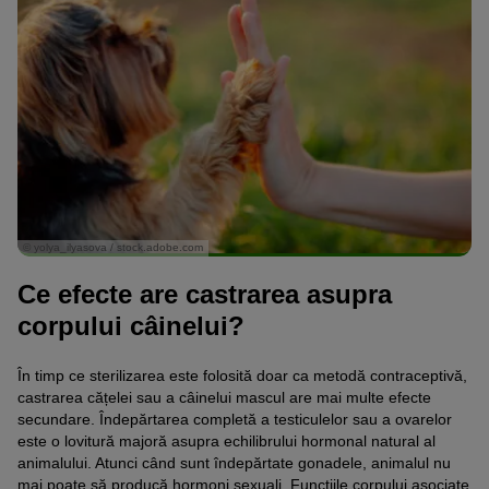
© yolya_ilyasova / stock.adobe.com
Ce efecte are castrarea asupra
corpului câinelui?
În timp ce sterilizarea este folosită doar ca metodă contraceptivă,
castrarea cățelei sau a câinelui mascul are mai multe efecte
secundare. Îndepărtarea completă a testiculelor sau a ovarelor
este o lovitură majoră asupra echilibrului hormonal natural al
animalului. Atunci când sunt îndepărtate gonadele, animalul nu
mai poate să producă hormoni sexuali. Funcțiile corpului asociate