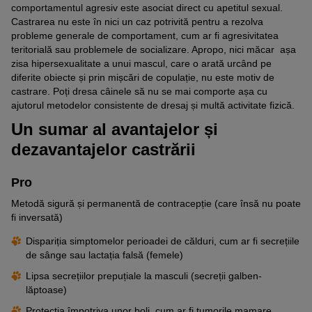
comportamentul agresiv este asociat direct cu apetitul sexual.
Castrarea nu este în nici un caz potrivită pentru a rezolva
probleme generale de comportament, cum ar fi agresivitatea
teritorială sau problemele de socializare. Apropo, nici măcar așa
zisa hipersexualitate a unui mascul, care o arată urcând pe
diferite obiecte și prin mișcări de copulație, nu este motiv de
castrare. Poți dresa câinele să nu se mai comporte așa cu
ajutorul metodelor consistente de dresaj și multă activitate fizică.
Un sumar al avantajelor și
dezavantajelor castrării
Pro
Metodă sigură și permanentă de contracepție (care însă nu poate
fi inversată)
Dispariția simptomelor perioadei de călduri, cum ar fi secrețiile
de sânge sau lactația falsă (femele)
Lipsa secrețiilor prepuțiale la masculi (secreții galben-
lăptoase)
Protecția împotriva unor boli, cum ar fi tumorile mamare,