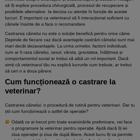
să îți explice procedura chirurgicală, procesul de recuperare și
posibilele alternative. Ia decizia cu atenție în funcție de aceste
lucruri. E important ca veterinarul să fi interacționat suficient cu
câinele înainte de a face o recomandare.
Castrarea câinelui nu este o soluție benefică pentru orice câine.
Depinde de fiecare caz dacă avantajele castrării câinelui sunt mai
mari decât dezavantajele. La urma urmelor, factorii individuali,
cum ar fi rasa câinelui, sexul, vârsta, greutatea, înălțimea și
comportamentul social ar trebui să aibă un rol important. Dacă
simți că veterinarul tău nu explică lucrurile cum trebuie, ar trebui
să ceri o a doua părere.
Cum funcționează o castrare la
veterinar?
Castrarea câinelui: o procedură de rutină pentru veterinari. Dar tu
știi cum funcționează o astfel de operație?
Odată ce ai trecut prin toate examinările preliminare, vei face
o programare la veterinar pentru operație. Ajută dacă îți iei
ziua operației și ziua de după libere. Acest lucru îți va permite