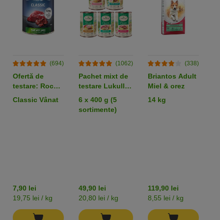
(694)
(1062)
(338)
Ofertă de
Pachet mixt de
Briantos Adult
B
testare: Rocco
testare Lukullus
Miel & orez
S
Doză unică 1 x
Adult Conserve
Classic Vânat
6 x 400 g (5
14 kg
1
400 g!
sortimente)
7,90 lei
49,90 lei
119,90 lei
11
19,75 lei / kg
20,80 lei / kg
8,55 lei / kg
8,