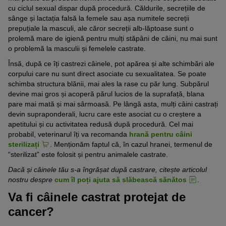
cu ciclul sexual dispar după procedură. Căldurile, secrețiile de
sânge și lactația falsă la femele sau așa numitele secreții
prepuțiale la masculi, ale căror secreții alb-lăptoase sunt o
prolemă mare de igienă pentru mulți stăpâni de câini, nu mai sunt
o problemă la masculii și femelele castrate.
Însă, după ce îți castrezi câinele, pot apărea și alte schimbări ale
corpului care nu sunt direct asociate cu sexualitatea. Se poate
schimba structura blănii, mai ales la rase cu păr lung. Subpărul
devine mai gros și acoperă părul lucios de la suprafață, blana
pare mai mată și mai sârmoasă. Pe lângă asta, mulți câini castrați
devin supraponderali, lucru care este asociat cu o creștere a
apetitului și cu activitatea redusă după procedură. Cel mai
probabil, veterinarul îți va recomanda
hrană pentru câini
sterilizați
. Menționăm faptul că, în cazul hranei, termenul de
“sterilizat” este folosit și pentru animalele castrate.
Dacă și câinele tău s-a îngrășat după castrare, citește articolul
nostru despre
cum îl poți ajuta să slăbească sănătos
.
Va fi câinele castrat protejat de
cancer?