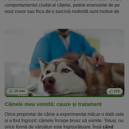
comportamentul ciudat al cățelei, petele enervante de pe
noul covor sau frica de o sarcină nedorită sunt motive de
îngrijorare pentru mulți proprietari de câini. Din acest
articol, poți afla ce ar trebui să știi despre zilele de ciclu la
cățele și cum puteți trece împreună peste ele fără stres
10 min
375
Câinele meu vomită: cauze și tratament
Orice proprietar de câine a experimentat măcar o dată asta
și a fost îngrozit: câinele începe brusc să vomite. Totuși, nu
orice formă de vărsături este îngrijorătoare. Însă
când