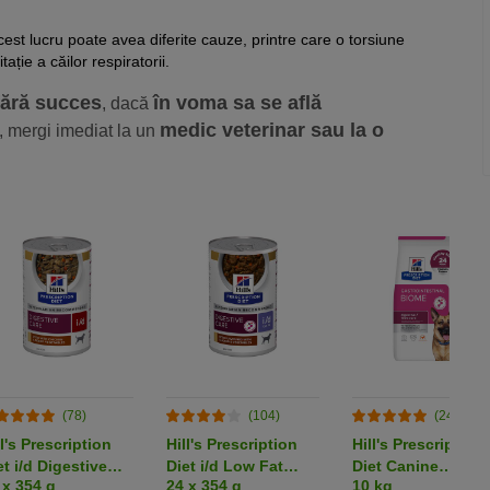
cest lucru poate avea diferite cauze, printre care o torsiune
itație a căilor respiratorii.
fără succes
în voma sa se află
, dacă
medic veterinar sau la o
, mergi imediat la un
(78)
(104)
(245)
ll's Prescription
Hill's Prescription
Hill's Prescription
et i/d Digestive
Diet i/d Low Fat
Diet Canine
 x 354 g
24 x 354 g
10 kg
re cu pui Hrană
Digestive Care
Gastrointestinal