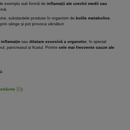
u, de exemplu sub formă de
inflamații ale urechii medii sau
omă.
 câine, substanțele produse în organism de
bolile metabolice
,
 prin sânge și pot provoca vărsături.
e
inflamație
sau
dilatare excesivă a organelor
, în special
ul, pancreasul și ficatul. Printre
cele mai frecvente cauze ale
ră
otrăvite
)