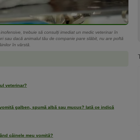
 inofensive, trebuie să consulți imediat un medic veterinar în
turi sau dacă animalul tău de companie pare slăbit, nu are poftă
inilor în vârstă.
ul veterinar?
u vomită galben, spumă albă sau mucus? Iată ce indică
e când câinele meu vomită?