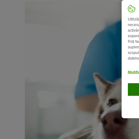
Utiliză
necesa
activă
experin
Poți fa
suplim
scopul 
datelo
Modific