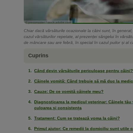
© pressmaster / stock.adobe.com
Chiar dacă vărsăturile ocazionale la câini sunt, în general,
cazul vărsăturilor repetate, al prezenței sângelui în vărsă
de mâncare sau are febră, în special în cazul puilor și al câ
Cuprins
Când devin vărsăturile periculoase pentru câini?
Câinele vomită: Când trebuie să mă duc la medic
Cauze: De ce vomită câinele meu?
Diagnosticarea la medicul veterinar: Câinele tă
culoarea și consistența
Tratament: Cum se tratează voma la câini?
Primul ajutor: Ce remedii la domiciliu sunt util