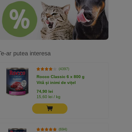
Te-ar putea interesa
(4397)
Rocco Classic 6 x 800 g
Vită și inimi de vițel
74,90 lei
15,60 lei / kg
(694)