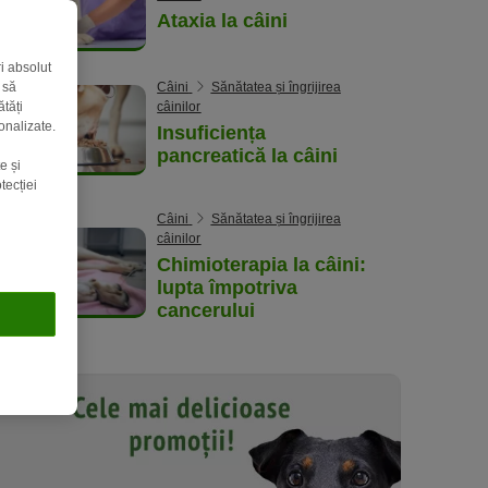
Ataxia la câini
ri absolut
 să
Câini
Sănătatea și îngrijirea
tăți
câinilor
onalizate.
Insuficiența
pancreatică la câini
e și
tecției
Câini
Sănătatea și îngrijirea
câinilor
Chimioterapia la câini:
lupta împotriva
cancerului