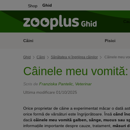
Ghid
Shop
Câini
Pisici
Ghid
Câini
Sănătatea și îngrijirea câinilor
Câinele meu vom
Câinele meu vomită:
Scris de
Franziska Pantelic, Veterinar
Ultima modificare 01/10/2025
Orice proprietar de câine a experimentat măcar o dată asta 
orice formă de vărsături este îngrijorătoare. Însă
când înc
dacă
câinele meu vomită galben, sânge, mucus sau 
informațiile importante despre cauze, tratament,
măsuri de