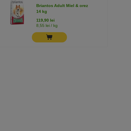
Briantos Adult Miel & orez
14 kg
119,90 lei
8,55 lei / kg
(0)
Hill's Prescription
Diet
12 x 354 g
Gastrointestinal