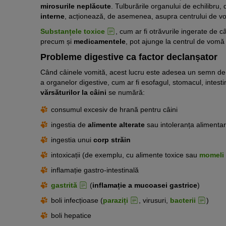
mirosurile neplăcute
. Tulburările organului de echilibr
interne
, acționează, de asemenea, asupra centrului de v
Substanțele toxice
, cum ar fi otrăvurile ingerate de
precum și
medicamentele
, pot ajunge la centrul de vomă
Probleme digestive ca factor declanșator
Când câinele vomită, acest lucru este adesea un semn d
a organelor digestive, cum ar fi esofagul, stomacul, intestin
vărsăturilor la câini
se numără:
consumul excesiv de hrană pentru câini
ingestia de
alimente alterate
sau intoleranța alimenta
ingestia unui
corp străin
intoxicații (de exemplu, cu alimente toxice sau
momeli 
inflamație gastro-intestinală
gastrită
(
inflamație a mucoasei gastrice
)
boli infecțioase (
paraziți
, virusuri,
bacterii
)
boli hepatice