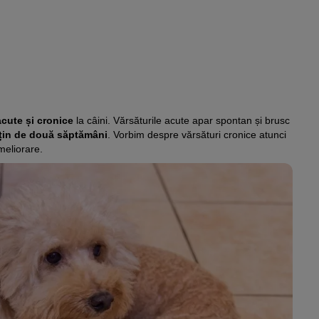
acute și cronice
la câini. Vărsăturile acute apar spontan și brusc
țin de două săptămâni
. Vorbim despre vărsături cronice atunci
meliorare.