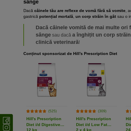
sânge
Dacă
câinele tău are reflexe de vomă fără să vomite
, a
gastrică
potențial mortală
,
un corp străin în gât
sau o ir
Dacă câinele vomită de mai multe ori 
sânge
a înghițit un corp străin
sau dacă
clinică veterinară
!
Conținut sponsorizat de Hill’s Prescription Diet
(525)
(309)
Hill's Prescription
Hill's Prescription
Hi
Diet i/d Digestive
Diet i/d Low Fat
Di
12 kg
2 x 4 kg
24
Care Pui Hrană câini
Digestive Care cu
Ca