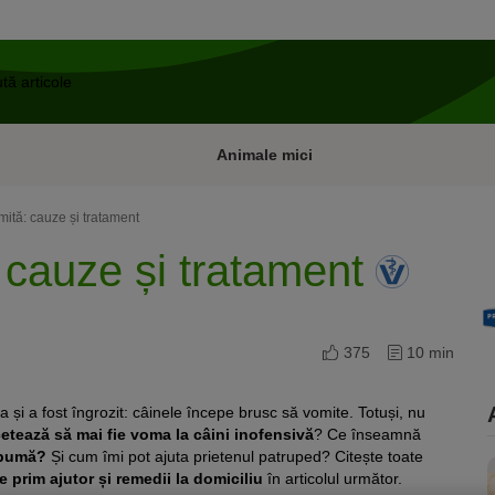
Animale mici
ită: cauze și tratament
 cauze și tratament
375
10 min
și a fost îngrozit: câinele începe brusc să vomite. Totuși, nu
etează să mai fie
voma la câini inofensivă
? Ce înseamnă
spumă?
Și cum îmi pot ajuta prietenul patruped? Citește toate
 prim ajutor și remedii la domiciliu
în articolul următor.