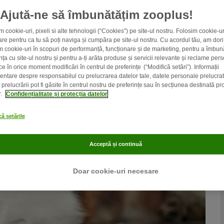
Ajută-ne să îmbunătățim zooplus!
m cookie-uri, pixeli si alte tehnologii (“Cookies”) pe site-ul nostru. Folosim cookie-u
re pentru ca tu să poți naviga și cumpăra pe site-ul nostru. Cu acordul tău, am dori
m cookie-uri în scopuri de performanță, funcționare și de marketing, pentru a îmbună
ța cu site-ul nostru și pentru a-ți arăta produse și servicii relevante și reclame pers
ce în orice moment modificări în centrul de preferințe (“Modifică setări”). Informații
entare despre responsabilul cu prelucrarea datelor tale, datele personale prelucrat
prelucrării pot fi găsite în centrul nostru de preferințe sau în secțiunea destinată pro
r.
Confidențialitate și protecția datelor
ă setările
Acceptă și continuă
Doar cookie-uri necesare