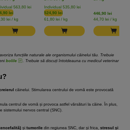
edă câini
Ragout
Biome Pui
ividual 563,80 lei
Individual 535,80 lei
4,90 lei
524,90 lei
446,90 lei
30 lei / kg
61,80 lei / kg
44,70 lei / kg
oriza funcțiile naturale ale organismului câinelui tău. Trebuie
veni
bolile
. Trebuie să discuți întotdeauna cu medicul veterinar
u?
creierul
câinelui. Stimularea centrului de vomă este provocată
mula centrul de vomă și provoca astfel vărsături la câine. În plus,
le sistemului nervos central (SNC).
(encefalită)
și
tumorile
din regiunea SNC, dar și frica,
stresul și