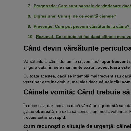
Prognostic: Care sunt șansele de vindecare dac
Digresiune: Cum și de ce vomită câinele?
Prevenție: Cum pot preveni vărsăturile la câine?
Rezumat: Ce trebuie să fac dacă câinele meu v
Când devin vărsăturile periculo
Vărsăturile la câini, denumite și „vomitus”,
apar frecvent
ș
singură dată,
în cele mai multe cazuri, acest lucru este
Cu toate acestea, dacă se întâmplă mai frecvent sau dacă 
veterinar
este inevitabilă, mai ales dacă
câinele tău vomi
Câinele vomită: Când trebuie să
În orice caz, dar mai ales dacă vărsăturile
persistă
sau da
și/sau
oboseală
, nu ezita să consulți un medic veterinar. 
trebuie
acționat rapid
.
Cum recunoști o situație de urgență: câine