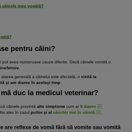
ă câinele meu vomită?
omită?
ase pentru câini?
i pot avea numeroase cauze diferite. Dacă câinele vomită o
 inofensiv
.
starea generală a câinelui este afectată, o
vizită la
tă și are diaree în același timp
.
 mă duc la medicul veterinar?
că câinele prezintă
alte simptome
cum ar fi
diaree
Mai ales în cazul
puilor și al
câinilor mai în vârstă
,
le are reflexe de vomă fără să vomite sau vomită