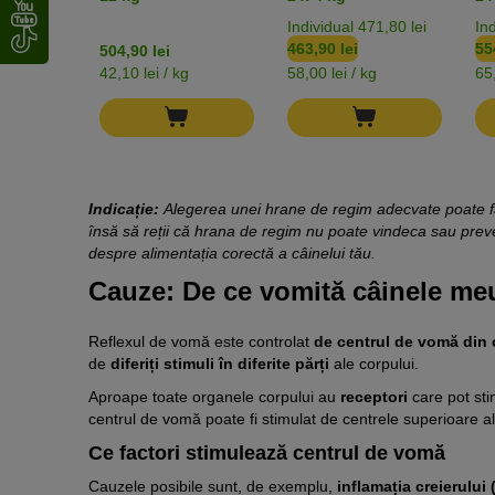
pui
um
Individual 471,80 lei
Ind
463,90 lei
55
504,90 lei
42,10 lei / kg
58,00 lei / kg
65,
Indicație:
Alegerea unei hrane de regim adecvate poate fav
însă să reții că hrana de regim nu poate vindeca sau pre
despre alimentația corectă a câinelui tău.
Cauze: De ce vomită câinele me
Reflexul de vomă este controlat
de centrul de vomă din 
de
diferiți stimuli în diferite părți
ale corpului.
Aproape toate organele corpului au
receptori
care pot sti
centrul de vomă poate fi stimulat de centrele superioare a
Ce factori stimulează centrul de vomă
Cauzele posibile sunt, de exemplu,
inflamația creierului 