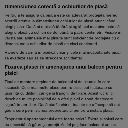
Dimensiunea corectă a ochiurilor de plasă
Pentru a te asigura că pisica este cu adevărat protejată mereu,
acordă atenție la dimensiunea ochiurilor de plasă atunci când
alegi plasa. Dacă ai o pisică tânără și agilă, cel mai bine este să
alegi o plasă cu ochiuri de doi până la patru centimetri. Pisicile în
vârstă sau animalele mai plinuțe sunt suficient de protejate cu o
dimensiune a ochiurilor de plasă de cinci centimetri.
Ramele de sârmă împiedică chiar și cele mai încăpățânate pisici
să evadeze sau să se strecoare accidental.
Fixarea plasei în amenajarea unui balcon pentru
pisici
Tipul de montare depinde de balconul și de situația în care
locuiești. Cele mai multe plase pentru pisici pot fi atașate cu
ușurință cu dibluri, cârlige și frânghii de fixare. Acest lucru îți
deschide multe posibilități de a oferi pisicii o zonă de trecere
sigură în aer liber. Dacă stai în chirie, înainte de a începe să dai
găuri, cere permisiunea proprietarului pentru a instala plasa.
Proprietarul apartamentului este foarte strict? Există și soluții care
nu necesită să găurești pereții. Astfel poți face balconul un loc