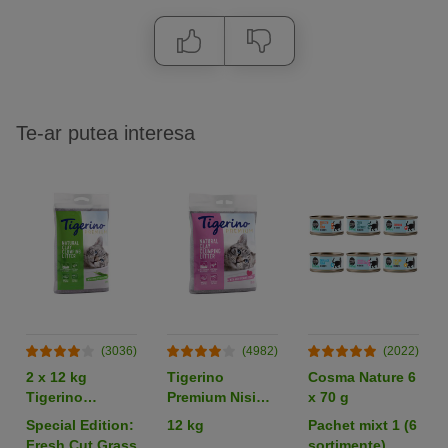
Te-ar putea interesa
(3036)
(4982)
(2022)
2 x 12 kg
Tigerino
Cosma Nature 6
Tigerino
Premium Nisip
x 70 g
Premium Nisip
pisici - Parfum
Special Edition:
12 kg
Pachet mixt 1 (6
pentru pisici
de pudră de
Fresh Cut Grass
sortimente)