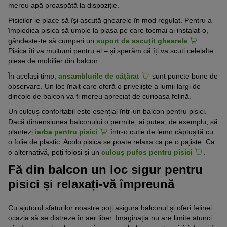
mereu apă proaspătă la dispoziție.
Pisicilor le place să își ascută ghearele în mod regulat. Pentru a
împiedica pisica să umble la plasa pe care tocmai ai instalat-o,
gândește-te să cumperi un
suport de ascuțit ghearele
.
Pisica îți va mulțumi pentru el – și sperăm că îți va scuti celelalte
piese de mobilier din balcon.
În același timp,
ansamblurile de cățărat
sunt puncte bune de
observare. Un loc înalt care oferă o priveliște a lumii largi de
dincolo de balcon va fi mereu apreciat de curioasa felină.
Un culcuș confortabil este esențial într-un balcon pentru pisici.
Dacă dimensiunea balconului o permite, ai putea, de exemplu, să
plantezi
iarba pentru pisici
într-o cutie de lemn căptușită cu
o folie de plastic. Acolo pisica se poate relaxa ca pe o pajiște. Ca
o alternativă, poți folosi și un
culcuș pufos pentru pisici
.
Fă din balcon un loc sigur pentru
pisici și relaxați-vă împreună
Cu ajutorul sfaturilor noastre poți asigura balconul și oferi felinei
ocazia să se distreze în aer liber. Imaginația nu are limite atunci