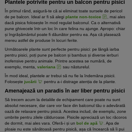
Plantele potrivite pentru un balcon pentru pisici
În primul rând, asigură-te că ai eliminat toate sursele de pericol
de pe balcon. Ideal ar fi să alegi
plante non-toxice
, mai ales
dacă pisica folosește în mod regulat balconul. Ca o alternativă
pune ghivecele într-un loc în care felina nu ajunge. Apropo: chiar
și îngrășământul poate fi dăunător pentru ea. Așa că plasează
mereu astfel de produse în locuri ferite.
Următoarele plante sunt perfecte pentru pisici: pe lângă iarba
pentru pisici, poți pune pe balcon și bambus și diverse ierburi
inofensive pentru animale. Printre acestea se numără, de
exemplu, menta,
valeriana
sau năsturelul.
În mod ideal, plantele ar trebui să nu fie la îndemâna pisicii.
Folosește
jucării
pentru a-i distrage atenția de la plante.
Amenajează un paradis în aer liber pentru pisici
Să trecem acum la detaliile de echipament care poate nu sunt
absolut necesare, dar care vor face din balconul tău o adevărată
oază de relaxare pentru pisică. Acestea includ, de exemplu, zone
umbrite pentru zilele călduroase. Pisicile apreciază un loc răcoros
de dormit, mai ales vara. Oferă-i și un
bol de apă
. Apa de
ploaie nu este sănătoasă pentru pisică, așa că încearcă să îi pui