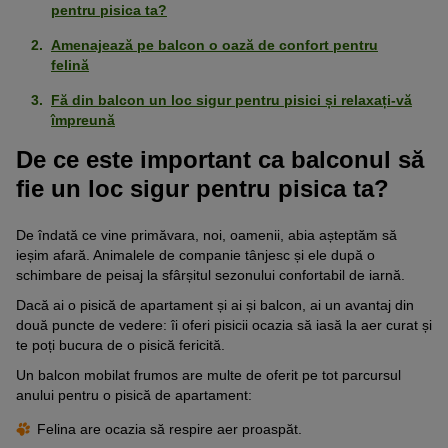
pentru pisica ta?
Amenajează pe balcon o oază de confort pentru
felină
Fă din balcon un loc sigur pentru pisici și relaxați-vă
împreună
De ce este important ca balconul să
fie un loc sigur pentru pisica ta?
De îndată ce vine primăvara, noi, oamenii, abia așteptăm să
ieșim afară. Animalele de companie tânjesc și ele după o
schimbare de peisaj la sfârșitul sezonului confortabil de iarnă.
Dacă ai o pisică de apartament și ai și balcon, ai un avantaj din
două puncte de vedere: îi oferi pisicii ocazia să iasă la aer curat și
te poți bucura de o pisică fericită.
Un balcon mobilat frumos are multe de oferit pe tot parcursul
anului pentru o pisică de apartament:
Felina are ocazia să respire aer proaspăt.