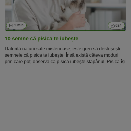
5 min
624
10 semne că pisica te iubește
Datorită naturii sale misterioase, este greu să deslușești
semnele că pisica te iubește. Însă există câteva moduri
prin care poți observa că pisica iubește stăpânul. Pisica își
arată dragostea într-un mod mai subtil decât câinii. Dar un
iubitor de pisici poate să recunoască oricum semnele sale
de afecțiune. Cu cât ai mai multă încredere în instinctele
tale – așa cum pisica are într-ale ei – cu atât mai mult vei
înțelege sentimentele pisicii tale.