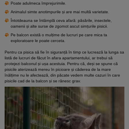
Poate adulmeca împrejurimile.
Animalul simte anotimpurile și are mai multă varietate.
Întotdeauna se întâmplă ceva afară: păsările, insectele,
oamenii și alte surse de zgomot ascut simțurile pisicii.
Pe balcon există o mulțime de lucruri pe care mica ta
exploratoare le poate cerceta.
Pentru ca pisica să fie în siguranță în timp ce lucrează la lunga sa
listă de lucruri de făcut în afara apartamentului, ar trebui să
protejezi balconul și ușa acestuia. Pentru că, deși se spune că
pisicile aterizează mereu în picioare și căderea de la mare
înălțime nu le afectează, din păcate vedem multe cazuri în care
pisicile cad de la balcon și se rănesc grav.