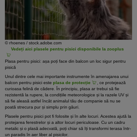
© rhoenes / stock.adobe.com
Vedeți aici plasele pentru pisici disponibile la zooplus
Plasa pentru pisici: așa poți face din balcon un loc sigur pentru
pisică
Unul dintre cele mai importante instrumente în amenajarea unui
balcon pentru pisici este
plasa de protecție
, ce protejează
curioasa felină de cădere. În principiu, plasa ar trebui să fie
rezistentă la rupere, la condițiile meteorologice și la razele UV și
să fie aleasă astfel încât animalul tău de companie să nu se
poată strecura pur și simplu prin găuri.
Plasele pentru pisici pot fi folosite și în alte locuri. Acestea ajută la
protejarea ferestrelor și a altor locuri periculoase. Cu un cadru
metalic și o plasă adecvată, poți chiar să îți transformi terasa într-
un paradis în aer liber al pisicilor.