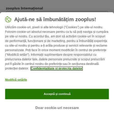
zooplus Internațional
Română / RO
Ajută-ne să îmbunătățim zooplus!
Utilizăm cookie-uri, pixeli si alte tehnologii (“Cookies”) pe site-ul nostru.
Follow zooplus
Folosim cookie-uri absolut necesare pentru ca tu să poți naviga și cumpăra
pe site-ul nostru. Cu acordul tău, am dori să activăm cookie-uri în scopuri
de performanță, funcționare și de marketing, pentru a îmbunătăți experința
cu site-ul nostru și pentru a-ți arăta produse și servicii relevante și reclame
personalizate. Poți face în orice moment modificări în centrul de preferințe
(“Modifică setări”). Informații suplimentare despre responsabilul cu
prelucrarea datelor tale, datele personale prelucrate și scopul prelucrării
pot fi găsite în centrul nostru de preferințe sau în secțiunea destinată
protecției datelor.
Confidențialitate și protecția datelor
Despre noi
Cariere zooplus
Corporate Website
Informații legale
Modifică setările
Termeni şi condiţii
Deșeuri și protecția mediului
Contact
Taxa şi
durata de livrare
Metode de plată
Program de afiliere
Acceptă și continuă
Confidenţialitate & protecția datelor
zooplus Ghid publicat de zooplus SE © zooplus SE 2026
Doar cookie-uri necesare