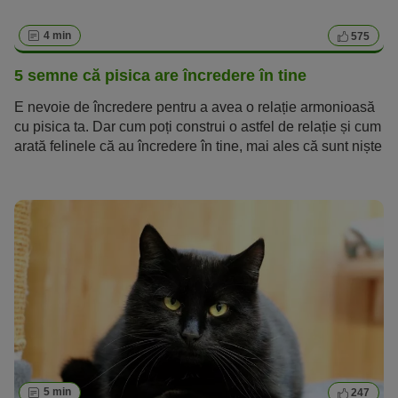
4 min
575
5 semne că pisica are încredere în tine
E nevoie de încredere pentru a avea o relație armonioasă
cu pisica ta. Dar cum poți construi o astfel de relație și cum
arată felinele că au încredere în tine, mai ales că sunt niște
animale independente și greu de înțeles? Aceste cinci
semne îți vor spune dacă pisica are încredere în tine.
5 min
247