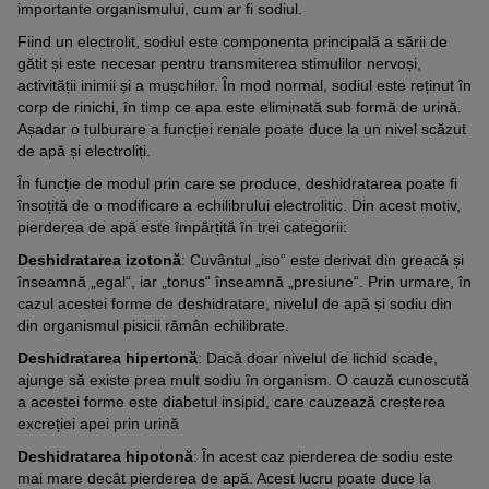
importante organismului, cum ar fi sodiul.
Fiind un electrolit, sodiul este componenta principală a sării de
gătit și este necesar pentru transmiterea stimulilor nervoși,
activității inimii și a mușchilor. În mod normal, sodiul este reținut în
corp de rinichi, în timp ce apa este eliminată sub formă de urină.
Așadar o tulburare a funcției renale poate duce la un nivel scăzut
de apă și electroliți.
În funcție de modul prin care se produce, deshidratarea poate fi
însoțită de o modificare a echilibrului electrolitic. Din acest motiv,
pierderea de apă este împărțită în trei categorii:
Deshidratarea izotonă
: Cuvântul „iso“ este derivat din greacă și
înseamnă „egal“, iar „tonus“ înseamnă „presiune“. Prin urmare, în
cazul acestei forme de deshidratare, nivelul de apă și sodiu din
din organismul pisicii rămân echilibrate.
Deshidratarea hipertonă
: Dacă doar nivelul de lichid scade,
ajunge să existe prea mult sodiu în organism. O cauză cunoscută
a acestei forme este diabetul insipid, care cauzează creșterea
excreției apei prin urină
Deshidratarea hipotonă
: În acest caz pierderea de sodiu este
mai mare decât pierderea de apă. Acest lucru poate duce la