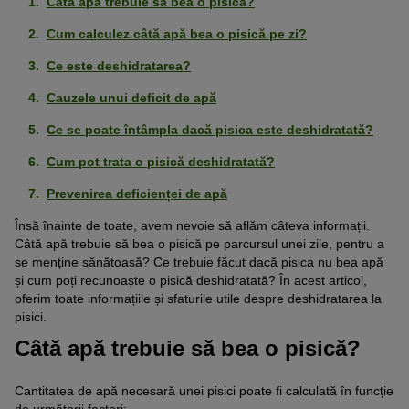
Câtă apă trebuie să bea o pisică?
Cum calculez câtă apă bea o pisică pe zi?
Ce este deshidratarea?
Cauzele unui deficit de apă
Ce se poate întâmpla dacă pisica este deshidratată?
Cum pot trata o pisică deshidratată?
Prevenirea deficienței de apă
Însă înainte de toate, avem nevoie să aflăm câteva informații.
Câtă apă trebuie să bea o pisică pe parcursul unei zile, pentru a
se menține sănătoasă? Ce trebuie făcut dacă pisica nu bea apă
și cum poți recunoaște o pisică deshidratată? În acest articol,
oferim toate informațiile și sfaturile utile despre deshidratarea la
pisici.
Câtă apă trebuie să bea o pisică?
Cantitatea de apă necesară unei pisici poate fi calculată în funcție
de următorii factori: