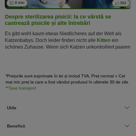
8 min
302
Despre sterilizarea pisicii: la ce vârstă se
castrează pisicile și alte întrebări
Es gibt wohl kaum etwas Niedlicheres auf der Welt als
Katzenbabys. Doch leider finden nicht alle
Kitten
ein
schönes Zuhause. Wenn sich Katzen unkontrolliert paaren
und vermehren, ist für ihren Nachwuchs ein Leben im
Elend quasi vorprogrammiert. Indem Sie Ihre Katze
kastrieren lassen, beugen Sie daher unnötigem Leid vor.
Wie eine Kastration bei Katzen abläuft, was es zu
*Prețurile sunt exprimate în lei și includ TVA, Preț normal = Cel
beachten gilt und wie sich die Sterilisation davon
mai mic preț la care a fost vândut produsul în ultimele 30 de zile.
unterscheidet, haben wir für Sie zusammengefasst.
**Taxe transport
Utile
Beneficii