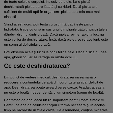
de toate celulele corpului, inclusiv de piele. La o pisică
deshidratată pielea pare lăsată și cu riduri. Dacă pisica are
suficient de multă apă în organism, pielea acesteia este mai
elastică.
Știind acest lucru, poți testa cu ușurință dacă este pisica
hidratată: trage cu grijă în sus unul din pliurile gâtului pisicii tale și
dându-i drumul dintr-o dată. Dacă pielea revine rapid la loc, nu
este vorba de deshidratare. Însă, dacă pielea se reface lent, este
un semn al deficitului de apă.
Poți observa același lucru la ochii felinei tale. Dacă pisica nu bea
apă, globul ocular se retrage în orbita ochiului.
Ce este deshidratarea?
Din punct de vedere medical, deshidratarea înseamană o
reducere a conținutului de apă din corp. Este așadar deficit de
apă. Deshidratarea poate avea diverse cauze. Așadar, aceasta
nu este o boală independentă, ci un simptom (semn de boală).
Cantitatea de apă joacă un rol important pentru toate ființele vii.
Pentru că apa dă celulelor corpului forma necesară și în același
timp ne răcorește în zilele calde. De asemenea, conține minerale