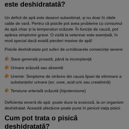
este deshidratată?
Un deficit de apă este deseori subestimat, și nu doar în zilele
calde de vară. Pentru că pisicile pot avea probleme cu consumul
de apă chiar și la temperaturi scăzute. În funcție de cauză, pot
apărea simptome grave. O vizită la veterinar este esențială, în
mod special dacă există pierderi masive de apă!
Pisicile deshidratate pot suferi de următoarele consecințe severe:
Stare generală proastă, până la inconștiență
Urinare scăzută sau absentă
Uremie: Simptome de otrăvire din cauza lipsei de eliminare a
substanțelor urinare (ex. uree, acid uric sau creatinină)
Tensiune arterială scăzută (hipotensiune)
Deficiența severă de apă poate duce la exsicoză, la un organism
deshidratat. Această afecțiune poate pune în pericol viața pisicii.
Cum pot trata o pisică
deshidratată?