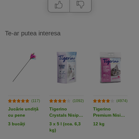
Te-ar putea interesa
(117)
(1092)
(4974)
Jucărie undiță
Tigerino
Tigerino
cu pene
Crystals Nisip
Premium Nisip
L
pentru pisici -
pisici - Parfum
t
3 bucăți
3 x 5 l (cca. 6,3
12 kg
S
Lavandă
de pudră de
kg)
bebeluși