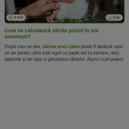
4 min
2.4k
Cum se calculează vârsta pisicii în ani
omenești?
După cum se știe,
vârsta unui câine
poate fi dedusă ușor:
un an pentru câini este egal cu șapte ani la oameni, deși
depinde și de rasa și greutatea câinelui. Atunci cum putem
calcula vârsta pisicii în ani omenești? Și până la ce vârstă
trăiesc pisicile? La ce vârstă o pisică este considerată
bătrână?