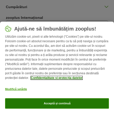
Cumpărături
zooplus Internațional
Română / RO
Ajută-ne să îmbunătățim zooplus!
Utilizăm cookie-uri, pixeli si alte tehnologii (“Cookies”) pe site-ul nostru.
Follow zooplus
Folosim cookie-uri absolut necesare pentru ca tu să poți naviga și cumpăra
pe site-ul nostru. Cu acordul tău, am dori să activăm cookie-uri în scopuri
de performanță, funcționare și de marketing, pentru a îmbunătăți experința
cu site-ul nostru și pentru a-ți arăta produse și servicii relevante și reclame
personalizate. Poți face în orice moment modificări în centrul de preferințe
(“Modifică setări”). Informații suplimentare despre responsabilul cu
prelucrarea datelor tale, datele personale prelucrate și scopul prelucrării
pot fi găsite în centrul nostru de preferințe sau în secțiunea destinată
protecției datelor.
Confidențialitate și protecția datelor
Despre noi
Cariere zooplus
Corporate Website
Informații legale
Modifică setările
Termeni şi condiţii
Deșeuri și protecția mediului
Contact
Taxa şi
durata de livrare
Metode de plată
Program de afiliere
Acceptă și continuă
Confidenţialitate & protecția datelor
zooplus Ghid publicat de zooplus SE © zooplus SE 2026