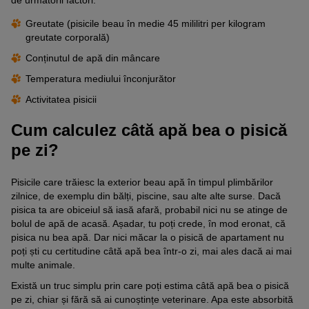
Greutate (pisicile beau în medie 45 mililitri per kilogram
greutate corporală)
Conținutul de apă din mâncare
Temperatura mediului înconjurător
Activitatea pisicii
Cum calculez câtă apă bea o pisică
pe zi?
Pisicile care trăiesc la exterior beau apă în timpul plimbărilor
zilnice, de exemplu din bălți, piscine, sau alte alte surse. Dacă
pisica ta are obiceiul să iasă afară, probabil nici nu se atinge de
bolul de apă de acasă. Așadar, tu poți crede, în mod eronat, că
pisica nu bea apă. Dar nici măcar la o pisică de apartament nu
poți ști cu certitudine câtă apă bea într-o zi, mai ales dacă ai mai
multe animale.
Există un truc simplu prin care poți estima câtă apă bea o pisică
pe zi, chiar și fără să ai cunoștințe veterinare. Apa este absorbită