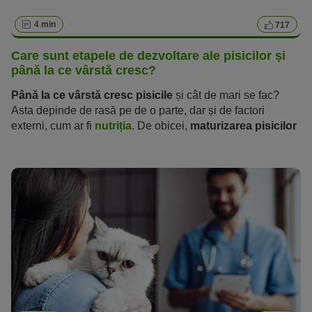
4 min
717
Care sunt etapele de dezvoltare ale pisicilor și
până la ce vârstă cresc?
Până la ce vârstă cresc pisicile
și cât de mari se fac?
Asta depinde de rasă pe de o parte, dar și de factori
externi, cum ar fi
nutriția
. De obicei,
maturizarea pisicilor
are loc în șase etape distincte pe parcursul primului an
de viață
. Cu toate acestea, în cazul pisicilor de talie mare,
precum
Maine Coon
, această perioadă se poate
extinde. Pentru a asigura puiului tău un început perfect într-
o viață sănătoasă și pentru a-i oferi suportul necesar în
timpul procesului de creștere, este esențial să fii
familiarizat cu etapele de dezvoltare.