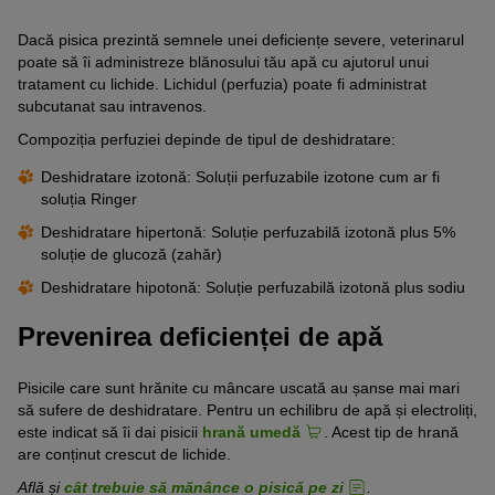
Dacă pisica prezintă semnele unei deficiențe severe, veterinarul
poate să îi administreze blănosului tău apă cu ajutorul unui
tratament cu lichide. Lichidul (perfuzia) poate fi administrat
subcutanat sau intravenos.
Compoziția perfuziei depinde de tipul de deshidratare:
Deshidratare izotonă: Soluții perfuzabile izotone cum ar fi
soluția Ringer
Deshidratare hipertonă: Soluție perfuzabilă izotonă plus 5%
soluție de glucoză (zahăr)
Deshidratare hipotonă: Soluție perfuzabilă izotonă plus sodiu
Prevenirea deficienței de apă
Pisicile care sunt hrănite cu mâncare uscată au șanse mai mari
să sufere de deshidratare. Pentru un echilibru de apă și electroliți,
este indicat să îi dai pisicii
hrană umedă
. Acest tip de hrană
are conținut crescut de lichide.
Află și
cât trebuie să mănânce o pisică pe zi
.