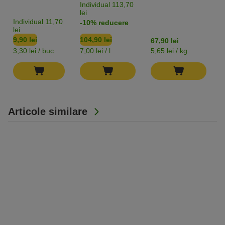
Individual 113,70
lei
Individual 11,70
-10% reducere
lei
9,90 lei
104,90 lei
67,90 lei
9
3,30 lei / buc.
7,00 lei / l
5,65 lei / kg
2
Articole similare