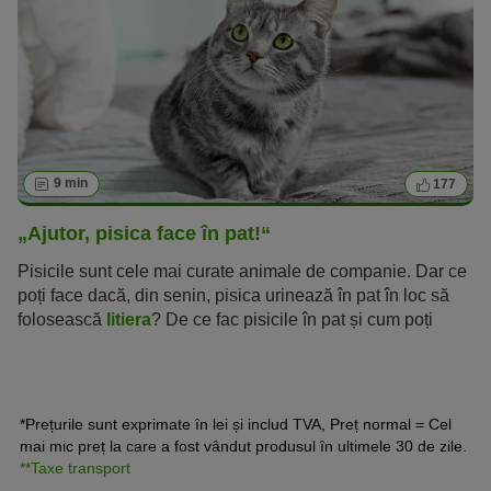
9 min
177
„Ajutor, pisica face în pat!“
Pisicile sunt cele mai curate animale de companie. Dar ce
poți face dacă, din senin, pisica urinează în pat în loc să
folosească
litiera
? De ce fac pisicile în pat și cum poți
scăpa de acest obicei neplăcut? Află ce cauzează
comportamentul dezordonat al unei pisici, cum o poți ajuta
în această situație și cum îți poți proteja patul de urină de
pisică.
*Prețurile sunt exprimate în lei și includ TVA, Preț normal = Cel
mai mic preț la care a fost vândut produsul în ultimele 30 de zile.
**Taxe transport