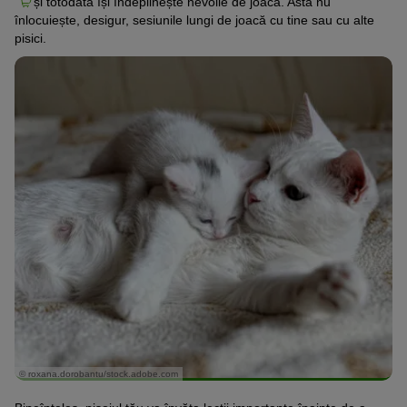
și totodată își îndeplinește nevoile de joacă. Asta nu
înlocuiește, desigur, sesiunile lungi de joacă cu tine sau cu alte
pisici.
© roxana.dorobantu/stock.adobe.com