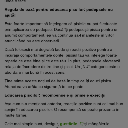
unde o face.
Regula de bază pentru educarea pisoilor: pedepsele nu
ajută!
Este foarte important să înțelegem că pisicile nu pot fi educate
prin aplicarea de pedepse. Dacă îți pedepsești pisica pentru un
anumit comportament, ea va continua să-l manifeste în viitor
atunci când nu este observată.
Dacă folosești mai degrabă laude și reacții pozitive pentru a
încuraja comportamentele dorite, pisoiul tău va înțelege foarte
repede ce este bine și ce este rău. În plus, pedepsele afectează
relația de încredere dintre tine și pisoi. Un „NU” categoric este o
abordare mai bună în acest sens.
Ține minte aceste noțiuni de bază în timp ce îți educi pisica.
Atunci ea va arăta cu siguranță tot ce poate.
Educarea pisoilor: recompensele și primele exerciții
Așa cum s-a menționat anterior, reacțiile pozitive sunt cel mai bun
sprijin în educarea pisoilor. O recompensă se poate prezenta în
multe forme.
Cele mai simple sunt, desigur,
gustările
și mângâierile,