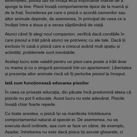
Bineînțeles, pisoiul tău va învăța lecții importante înainte de a
ajunge la tine. Pisoii învață comportamente tipice de la mamă și
de la frați. Încrederea pe care o pisică o acordă oamenilor sau
altor animale depinde, de asemenea, în principal de ceea ce a
învățat între a doua și a zecea săptămână de viață.
Atunci când îți alegi noul companion, verifică dacă condițiile în
care pisoiul a trăit până atunci se potrivesc cu ale tale. Dacă ții
exclusiv în casă o pisică care a crescut având mult spațiu și
activități, problemele sunt inevitabile.
Același lucru este valabil pentru un pisoi care poate a trăit doar
cu mama și cu o singură persoană într-un apartament. Libertatea
și prezența altor animale riscă să îți perturbe pisoiul la început.
Iată cum funcționează educarea pisoilor
În ceea ce privește educația, din păcate încă predomină ideea că
pisicile nu pot fi educate. Acest lucru nu este adevărat. Pisicile
învață chiar foarte repede.
Cu toate acestea, o pisică își va manifesta întotdeauna
comportamentul natural al speciei ei. De asemenea, nu va
executa docil ordinele, așa cum ar face un câine, de exemplu.
Așadar, întrebarea nu este dacă pisica își ascute ghearele, ci