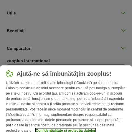
Utile
Beneficii
Cumpărături
zooplus Internațional
Română / RO
Ajută-ne să îmbunătățim zooplus!
Utilizăm cookie-uri, pixeli si alte tehnologii (“Cookies”) pe site-ul nostru.
Follow zooplus
Folosim cookie-uri absolut necesare pentru ca tu să poți naviga și cumpăra
pe site-ul nostru. Cu acordul tău, am dori să activăm cookie-uri în scopuri
de performanță, funcționare și de marketing, pentru a îmbunătăți experința
cu site-ul nostru și pentru a-ți arăta produse și servicii relevante și reclame
personalizate. Poți face în orice moment modificări în centrul de preferințe
(“Modifică setări”). Informații suplimentare despre responsabilul cu
prelucrarea datelor tale, datele personale prelucrate și scopul prelucrării
pot fi găsite în centrul nostru de preferințe sau în secțiunea destinată
protecției datelor.
Confidențialitate și protecția datelor