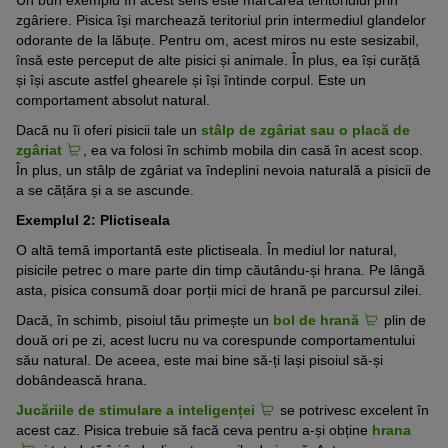
Un bun exemplu în acest sens este marcarea teritoriului prin
zgâriere. Pisica își marchează teritoriul prin intermediul glandelor
odorante de la lăbuțe. Pentru om, acest miros nu este sesizabil,
însă este perceput de alte pisici și animale. În plus, ea își curăță
și își ascute astfel ghearele și își întinde corpul. Este un
comportament absolut natural.
Dacă nu îi oferi pisicii tale un
stâlp de zgâriat sau o placă de
zgâriat
, ea va folosi în schimb mobila din casă în acest scop.
În plus, un stâlp de zgâriat va îndeplini nevoia naturală a pisicii de
a se cățăra și a se ascunde.
Exemplul 2: Plictiseala
O altă temă importantă este plictiseala. În mediul lor natural,
pisicile petrec o mare parte din timp căutându-și hrana. Pe lângă
asta, pisica consumă doar porții mici de hrană pe parcursul zilei.
Dacă, în schimb, pisoiul tău primește un
bol de hrană
plin de
două ori pe zi, acest lucru nu va corespunde comportamentului
său natural. De aceea, este mai bine să-ți lași pisoiul să-și
dobândească hrana.
Jucăriile de stimulare a inteligenței
se potrivesc excelent în
acest caz. Pisica trebuie să facă ceva pentru a-și obține
hrana