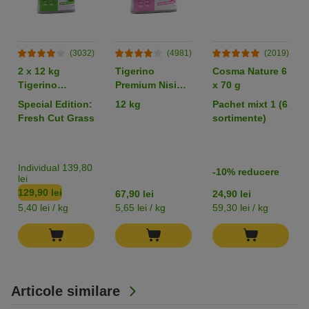
(3032)
(4981)
(2019)
2 x 12 kg
Tigerino
Cosma Nature 6
Tigerino
Premium Nisip
x 70 g
Premium Nisip
pisici - Parfum
Special Edition:
12 kg
Pachet mixt 1 (6
pentru pisici
de pudră de
Fresh Cut Grass
sortimente)
bebeluși
Individual 139,80
-10% reducere
lei
129,90 lei
67,90 lei
24,90 lei
5,40 lei / kg
5,65 lei / kg
59,30 lei / kg
Articole similare