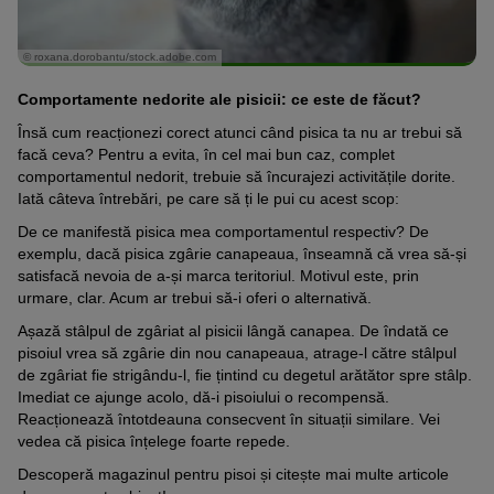
© roxana.dorobantu/stock.adobe.com
Comportamente nedorite ale pisicii: ce este de făcut?
Însă cum reacționezi corect atunci când pisica ta nu ar trebui să
facă ceva? Pentru a evita, în cel mai bun caz, complet
comportamentul nedorit, trebuie să încurajezi activitățile dorite.
Iată câteva întrebări, pe care să ți le pui cu acest scop:
De ce manifestă pisica mea comportamentul respectiv? De
exemplu, dacă pisica zgârie canapeaua, înseamnă că vrea să-și
satisfacă nevoia de a-și marca teritoriul. Motivul este, prin
urmare, clar. Acum ar trebui să-i oferi o alternativă.
Așază stâlpul de zgâriat al pisicii lângă canapea. De îndată ce
pisoiul vrea să zgârie din nou canapeaua, atrage-l către stâlpul
de zgâriat fie strigându-l, fie țintind cu degetul arătător spre stâlp.
Imediat ce ajunge acolo, dă-i pisoiului o recompensă.
Reacționează întotdeauna consecvent în situații similare. Vei
vedea că pisica înțelege foarte repede.
Descoperă magazinul pentru pisoi și citește mai multe articole