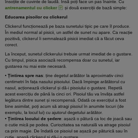
însoțite de cuvinte de laudă. Însă poți face un pas înainte. Cu
antrenamentul cu clicker
și două exerciții de bază simple:
Educarea pisoilor cu clickerul
Clickerul funcționează pe baza sunetului tipic pe care îl produce.
În mediul normal al pisicii, un astfel de sunet nu apare. Ca reacție
pozitivă, clickerul îi semnalează pisicii imediat că a făcut ceva
corect.
La început, sunetul clickerului trebuie urmat imediat de o gustare.
Cu timpul, pisica asociază recompensa doar cu sunetul, iar
gustarea nu mai este necesară.
•
Țintirea spre nas
: ține degetul arătător la aproximativ cinci
centimetri în fața nasului pisoiului. Dacă împinge arătătorul cu
nasul, acționează clickerul și dă-i pisoiului o gustare. Repetă
acest exercițiu de până la cinci ori. Pisoiul tău va învăța astfel
legătura dintre sunet și recompensă. Odată ce exercițiul a fost
bine asimilat, poți acum să atragi pisoiul în anumite locuri (de
exemplu, la locul lui) cu ajutorul degetului arătător.
•
Țintirea locului de ședere
: așază o pătură ca loc de joacă sau
o cutie mică pe podea. Curiozitatea sa naturală va atrage pisoiul
ca prin magie. De îndată ce pisoiul se așază pe păturică sau în
cutie, apasă clickerul și dă-i o gustare.