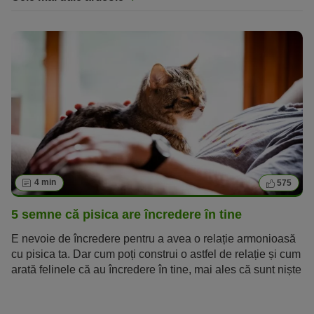
4 min
575
5 semne că pisica are încredere în tine
E nevoie de încredere pentru a avea o relație armonioasă
cu pisica ta. Dar cum poți construi o astfel de relație și cum
arată felinele că au încredere în tine, mai ales că sunt niște
animale independente și greu de înțeles? Aceste cinci
semne îți vor spune dacă pisica are încredere în tine.