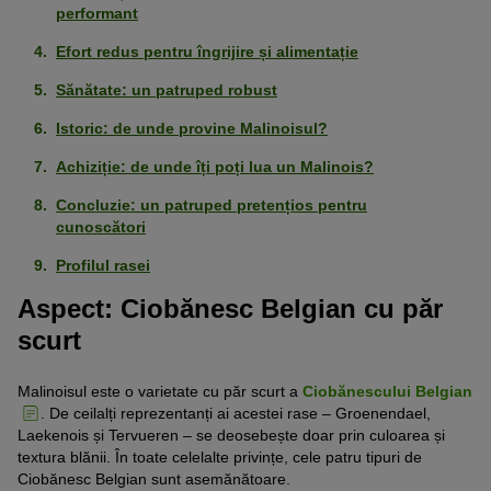
performant
Efort redus pentru îngrijire și alimentație
Sănătate: un patruped robust
Istoric: de unde provine Malinoisul?
Achiziție: de unde îți poți lua un Malinois?
Concluzie: un patruped pretențios pentru
cunoscători
Profilul rasei
Aspect: Ciobănesc Belgian cu păr
scurt
Malinoisul este o varietate cu păr scurt a
Ciobănescului Belgian
. De ceilalți reprezentanți ai acestei rase – Groenendael,
Laekenois și Tervueren – se deosebește doar prin culoarea și
textura blănii. În toate celelalte privințe, cele patru tipuri de
Ciobănesc Belgian sunt asemănătoare.