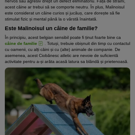
nervos sau agresiv drept un defect eliminatoriu. Față de străini,
acest câine ar trebui să se comporte neutru. În plus, Malinoisul
este considerat un câine curios și jucăuș, care dorește să fie
stimulat fizic și mental până la o vârstă înaintată.
Este Malinoisul un câine de familie?
În principiu, acest belgian sensibil poate fi ținut foarte bine ca
câine de familie
. Totuși, trebuie obișnuit din timp cu contactul
cu oamenii, cu alți câini și cu (alte) animale de companie. De
asemenea, acest Ciobănesc atletic are nevoie de suficientă
activitate pentru a-și arăta acasă latura sa blândă și prietenoasă.