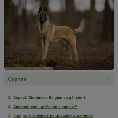
© roxana.dorobantu/stock.adobe.com
Cuprins
Aspect: Ciobănesc Belgian cu păr scurt
Caracter: este un Malinois agresiv?
Îngrijire și activitate pentru câinele de turmă