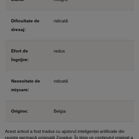
Dificultate de
ridicată
dresaj:
Efort de
redus
îngrijire:
Necesitate de
ridicată
mișcare:
Origine:
Belgia
Acest articol a fost tradus cu ajutorul inteligenței artificiale din
revista germană originală Zooplus. În timp ce conținutul original a