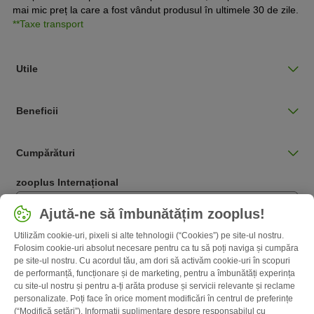
mai mic preț la care a fost vândut produsul în ultimele 30 de zile.
**Taxe transport
Utile
Beneficii
Cumpărături
zooplus Internațional
Română / RO
Ajută-ne să îmbunătățim zooplus!
Utilizăm cookie-uri, pixeli si alte tehnologii (“Cookies”) pe site-ul nostru.
Follow zooplus
Folosim cookie-uri absolut necesare pentru ca tu să poți naviga și cumpăra
pe site-ul nostru. Cu acordul tău, am dori să activăm cookie-uri în scopuri
de performanță, funcționare și de marketing, pentru a îmbunătăți experința
cu site-ul nostru și pentru a-ți arăta produse și servicii relevante și reclame
personalizate. Poți face în orice moment modificări în centrul de preferințe
(“Modifică setări”). Informații suplimentare despre responsabilul cu