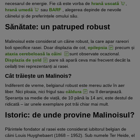
necesarul de energie. Fie că este vorba de
hrană uscată
,
hrană umedă
sau
BARF
, alegerea depinde de nevoile
câinelui și de preferințele omului său.
Sănătate: un patruped robust
Malinoisul este considerat un câine robust, la care apar rareori
boli specifice rasei. Doar displazia de cot,
epilepsia
precum și
ataxia cerebeloasă la câini
sunt observate ocazional.
Displazia de șold
pare să apară ceva mai frecvent decât la
ceilalți trei reprezentanți ai rasei.
Cât trăiește un Malinois?
Indiferent de vreme, belgianul robust este mereu activ în aer
liber. Nici ploaia, nici frigul sau
căldura
nu îl deranjează.
Speranța sa medie de viață, de 10 până la 14 ani, este destul de
ridicată – iar unele exemplare pot trăi chiar mai mult.
Istoric: de unde provine Malinoisul?
Părintele fondator al rasei este considerat iubitorul belgian de
câini Louis Huyghebaert (1868 – 1952). Sub numele Ter Heide, el