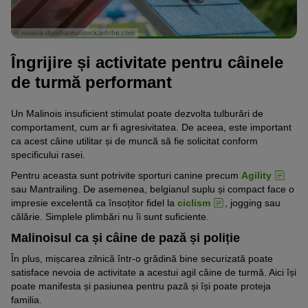
© roxana.dorobantu/stock.adobe.com
Îngrijire și activitate pentru câinele
de turmă performant
Un Malinois insuficient stimulat poate dezvolta tulburări de
comportament, cum ar fi agresivitatea. De aceea, este important
ca acest câine utilitar și de muncă să fie solicitat conform
specificului rasei.
Pentru aceasta sunt potrivite sporturi canine precum
Agility
sau Mantrailing. De asemenea, belgianul suplu și compact face o
impresie excelentă ca însoțitor fidel la
ciclism
, jogging sau
călărie. Simplele plimbări nu îi sunt suficiente.
Malinoisul ca și câine de pază și poliție
În plus, mișcarea zilnică într-o grădină bine securizată poate
satisface nevoia de activitate a acestui agil câine de turmă. Aici își
poate manifesta și pasiunea pentru pază și își poate proteja
familia.