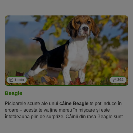
timp, este un animal care are nevoie de multă stimulare
fizică și mentală.
8 min
394
Beagle
Picioarele scurte ale unui
câine Beagle
te pot induce în
eroare – acesta te va ține mereu în mișcare și este
întotdeauna plin de surprize. Câinii din rasa Beagle sunt
prietenoși, activi, neînfricați și foarte inteligenți.