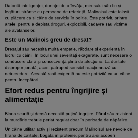
Datorită inteligenței, dorinței de a învăța, mirosului său fin și
legăturii strânse cu persoana de referință, Malinoisul este folosit
cu plăcere ca și câine de serviciu în poliție. Este potrivit, printre
altele, pentru a depista droguri, explozibili, cadavre sau victime
ale avalanșelor.
Este un Malinois greu de dresat?
Dresajul său necesită multă empatie, răbdare și experiență în
lucrul cu câinii. În locul unei severități exagerate, sunt necesare o
conducere clară și consecvență plină de afecțiune. La duritate
disproporționată, acest patruped sensibil reacționează cu
neîncredere. Această rasă exigentă nu este potrivită ca un câine
pentru începători.
Efort redus pentru îngrijire și
alimentație
Blana scurtă și deasă necesită puțină îngrijire. Părul său rezistent
la murdărie trebuie periat regulat doar în perioada de năpârlire.
Un câine utilitar activ și rezistent precum Malinoisul are nevoie de
hrană de calitate, bogată în proteine, pentru a-și acoperi