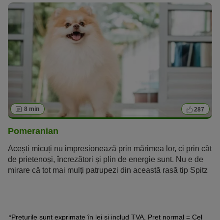
8 min
287
Pomeranian
Acești micuți nu impresionează prin mărimea lor, ci prin cât
de prietenoși, încrezători și plin de energie sunt. Nu e de
mirare că tot mai mulți patrupezi din această rasă tip Spitz
cuceresc inimile și casele multor iubitori de câini.
*Prețurile sunt exprimate în lei și includ TVA, Preț normal = Cel