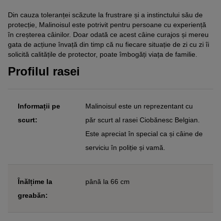
Din cauza toleranței scăzute la frustrare și a instinctului său de
protecție, Malinoisul este potrivit pentru persoane cu experiență
în creșterea câinilor. Doar odată ce acest câine curajos și mereu
gata de acțiune învață din timp că nu fiecare situație de zi cu zi îi
solicită calitățile de protector, poate îmbogăți viața de familie.
Profilul rasei
Informații pe
Malinoisul este un reprezentant cu
scurt:
păr scurt al rasei Ciobănesc Belgian.
Este apreciat în special ca și câine de
serviciu în poliție și vamă.
Înălțime la
până la 66 cm
greabăn: