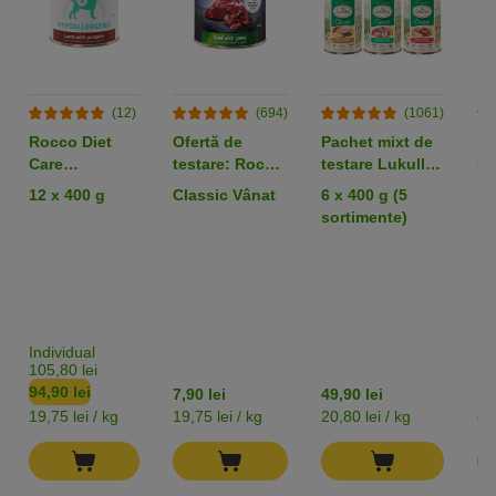
(12)
(694)
(1061)
Rocco Diet
Ofertă de
Pachet mixt de
Br
Care
testare: Rocco
testare Lukullus
Mi
Hypoallergen
Doză unică 1 x
Adult Conserve
12 x 400 g
Classic Vânat
6 x 400 g (5
14
Miel 400 g
400 g!
sortimente)
Individual
105,80 lei
94,90 lei
7,90 lei
49,90 lei
11
19,75 lei / kg
19,75 lei / kg
20,80 lei / kg
8,5