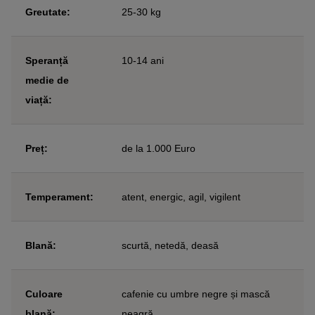
Greutate:
25-30 kg
Speranță
10-14 ani
medie de
viață:
Preț:
de la 1.000 Euro
Temperament:
atent, energic, agil, vigilent
Blană:
scurtă, netedă, deasă
Culoare
cafenie cu umbre negre și mască
blană:
neagră