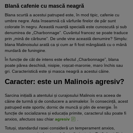
Blană cafenie cu mască neagră
Blana scurtă a acestui patruped este, în mod tipic, cafenie cu
umbre negre. Asta înseamnă că vârfurile firelor de păr sunt
colorate în negru. Această nuanță specială este cunoscută și sub
denumirea de „Charbonnage”. Cuvântul francez se poate traduce
prin „mină de cărbune”. De unde vine această denumire? Simplu:
blana Malinoisului arată ca și cum ar fi fost mângâiată cu o mână
murdară de funingine.
În funcție de cât de intens este efectul „Charbonnage”, blana
poate părea deschisă, nisipie, roșcat-maronie, maro închis sau
gri. Caracteristică este și masca neagră a acestui câine.
Caracter: este un Malinois agresiv?
Sarcina inițială a atentului și curajosului Malinois era aceea de
câine de turmă și de conducere a animalelor. În consecință, acest
patruped este sportiv, dornic de muncă și plin de energie. În
funcție de socializarea și educația primite, caracterul său poate fi
anxios, afectuos sau chiar
agresiv
.
Totuși, standardul rasei consideră un temperament anxios,