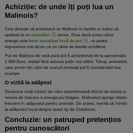
Achiziție: de unde îți poți lua un
Malinois?
Cine dorește să primească un Malinois în familie ar trebui să
apeleze la un
crescător
serios. Doar dacă acest câine
energic este
bine socializat încă de pui
, va putea
impresiona mai târziu ca un câine de familie echilibrat.
Puii de Malinois de rasă pură pot fi achiziționați de la aproximativ
1.000 Euro, metișii fiind adesea puțin mai ieftini. Totuși, animalele
care provin din câini de muncă premiați pot fi considerabil mai
scumpe.
O vizită la adăpost
Deoarece mulți iubitori de câini subestimează efortul de dresaj și
nevoia de mișcare a energicului belgian, Malinoisul ajunge relativ
frecvent în adăpostul pentru animale. De aceea, merită să întrebi
la adăpostul local despre acest tip de Ciobănesc.
Concluzie: un patruped pretențios
pentru cunoscători