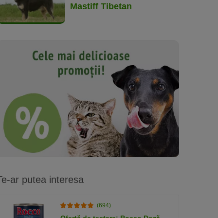
Mastiff Tibetan
Te-ar putea interesa
(694)
Ofertă de testare: Rocco Doză