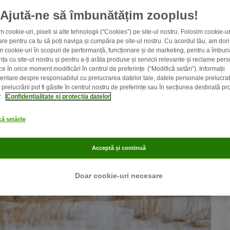
Ajută-ne să îmbunătățim zooplus!
m cookie-uri, pixeli si alte tehnologii (“Cookies”) pe site-ul nostru. Folosim cookie-u
re pentru ca tu să poți naviga și cumpăra pe site-ul nostru. Cu acordul tău, am dori
m cookie-uri în scopuri de performanță, funcționare și de marketing, pentru a îmbună
ța cu site-ul nostru și pentru a-ți arăta produse și servicii relevante și reclame pers
ce în orice moment modificări în centrul de preferințe (“Modifică setări”). Informații
entare despre responsabilul cu prelucrarea datelor tale, datele personale prelucrat
prelucrării pot fi găsite în centrul nostru de preferințe sau în secțiunea destinată pro
r.
Confidențialitate și protecția datelor
ă setările
Acceptă și continuă
Doar cookie-uri necesare