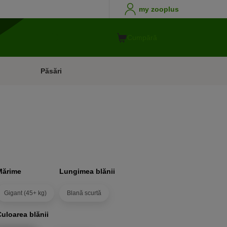
my zooplus
Cumpără
Păsări
Mărime
Lungimea blănii
Gigant (45+ kg)
Blană scurtă
Culoarea blănii