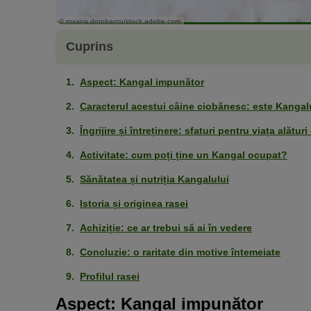
© roxana.dorobantu/stock.adobe.com
Cuprins
Aspect: Kangal impunător
Caracterul acestui câine ciobănesc: este Kangal
Îngrijire și întreținere: sfaturi pentru viața alătu
Activitate: cum poți ține un Kangal ocupat?
Sănătatea și nutriția Kangalului
Istoria și originea rasei
Achiziție: ce ar trebui să ai în vedere
Concluzie: o raritate din motive întemeiate
Profilul rasei
Aspect: Kangal impunător