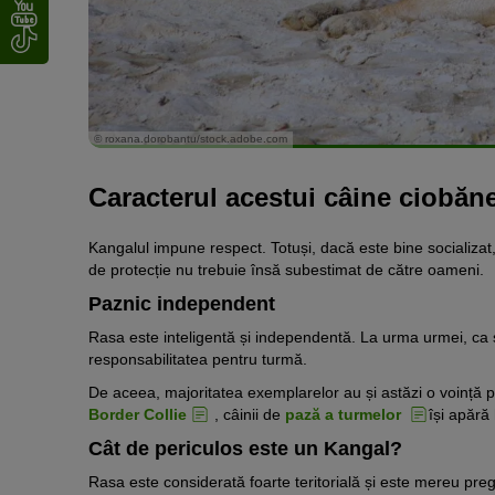
© roxana.dorobantu/stock.adobe.com
Caracterul acestui câine ciobăn
Kangalul impune respect. Totuși, dacă este bine socializat,
de protecție nu trebuie însă subestimat de către oameni.
Paznic independent
Rasa este inteligentă și independentă. La urma urmei, ca ș
responsabilitatea pentru turmă.
De aceea, majoritatea exemplarelor au și astăzi o voință 
Border Collie
, câinii de
pază a turmelor
își apără h
Cât de periculos este un Kangal?
Rasa este considerată foarte teritorială și este mereu pregăt