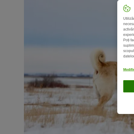
Utiliză
necesa
activă
experin
Poți fa
suplim
scopul 
datelo
Modific