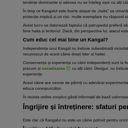
tendințe dominante și adesea nu se înțeleg ușor cu alți câi
În timp ce Kangalul este foarte atașat de „haita” sa umană, f
protecție implică și un risc: multe exemplare nu răspund s
Acest lucru se datorează faptului că patrupedul preferă să de
bine haita și teritoriul. Dacă, din perspectiva lui, atacul
Cum educ cel mai bine un Kangal?
Independența unui Kangal nu trebuie subestimată niciodată
recunoscut de acest câine drept lider al haitei.
Consecvența și experiența cu câini independenți sunt la fe
precum și
socializarea
cu alți câini. Desigur, nu trebu
experiențe.
Acest câine are nevoie de părinți cu adevărat experimentaț
educa corespunzător.
În revista online zooplus găsiți informații de bază valoro
Îngrijire și întreținere: sfaturi 
Este clar că Kangalul nu este un câine potrivit pentru oric