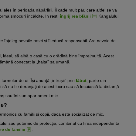
i ales în perioada năpârlirii. Îi cade mult păr, care altfel se va
forma smocuri încâlcite. În rest,
îngrijirea blănii
Kangalului
e înțeleg nevoile rasei și îl educă responsabil. Are nevoie de
i, ideal, să aibă o casă cu o grădină bine împrejmuită. Acest
 rămână conectat la „haita” sa umană.
urmelor de oi. Își anunță „intruşii” prin
lătrat
, parte din
 să nu fie deranjați de acest lucru sau să locuiască la distanță.
raș sau într-un apartament mic.
ie?
armonios cu familii și copii, dacă este socializat de mic.
ului său puternic de protecție, combinat cu firea independentă
ne de familie
.