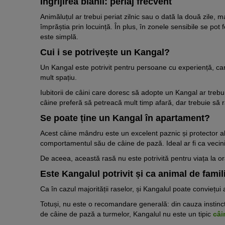
Îngrijirea blănii: periaj frecvent
Animăluțul ar trebui periat zilnic sau o dată la două zile, ma
împrăștia prin locuință. În plus, în zonele sensibile se pot 
este simplă.
Cui i se potrivește un Kangal?
Un Kangal este potrivit pentru persoane cu experiență, car
mult spațiu.
Iubitorii de câini care doresc să adopte un Kangal ar trebu
câine preferă să petreacă mult timp afară, dar trebuie să
Se poate ține un Kangal în apartament?
Acest câine mândru este un excelent paznic și protector al t
comportamentul său de câine de pază. Ideal ar fi ca vecinii
De aceea, această rasă nu este potrivită pentru viața la o
Este Kangalul potrivit și ca animal de famil
Ca în cazul majorității raselor, și Kangalul poate conviețui 
Totuși, nu este o recomandare generală: din cauza instinct
de câine de pază a turmelor, Kangalul nu este un tipic
câi