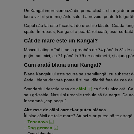
Un Kangal impresionează din prima clipă – chiar și doar pr
lucru vizibil și în mișcările sale. La nevoie, poate fi fulgeră
Capul său lat este încadrat de urechile lăsate. Coada lung
spate. În repaus, Kangalul o poartă relaxată, ușor curbată
Cât de mare este un Kangal?
Masculii ating o înălțime la greabăn de 74 până la 81 de c
puțin mai mici, cu 71 până la 79 de centimetri, și ajung pâ
Cum arată blana unui Kangal?
Blana Kangalului este scurtă sau semilungă, cu substrat des
Astfel, blana de vară poate fi și mai diferită față de cea de
Standardul descrie rasa de
câini
ca fiind unicoloră. C
sau gri-sable. Nasul și urechile trebuie să fie negre. De 
înseamnă „cap negru”.
Alte rase de câini care ți-ar putea plăcea
Îți plac câinii de talie mare? Atunci s-ar putea să te atragă
–
Terranova
–
Dog german
– Ogar Irlandez