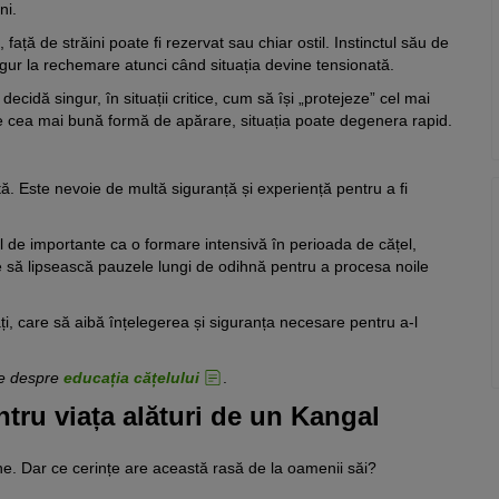
ni.
ață de străini poate fi rezervat sau chiar ostil. Instinctul său de
igur la rechemare atunci când situația devine tensionată.
cidă singur, în situații critice, cum să își „protejeze” cel mai
 este cea mai bună formă de apărare, situația poate degenera rapid.
. Este nevoie de multă siguranță și experiență pentru a fi
l de importante ca o formare intensivă în perioada de cățel,
ie să lipsească pauzele lungi de odihnă pentru a procesa noile
i, care să aibă înțelegerea și siguranța necesare pentru a-l
ase despre
educația cățelului
.
pentru viața alături de un Kangal
ine. Dar ce cerințe are această rasă de la oamenii săi?