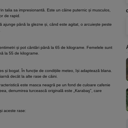
in talia sa impresionantă. Este un câine puternic și musculos,
tor de rapid.
ă ajunge până la glezne și, când este agitat, o arcuiește peste
.
entimetri și pot cântări până la 65 de kilograme. Femelele sunt
nă la 55 de kilograme.
 și bogat. În funcție de condițiile meteo, își adaptează blana.
 iarnă decât la alte rase de câini.
aracteristică este masca neagră pe un fond de culoare cafenie
aceea, denumirea turcească originală este „Karabaş”, care
 și aceste rase: