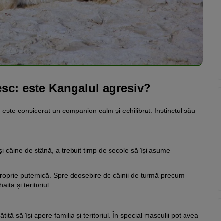
esc: este Kangalul agresiv?
 este considerat un companion calm și echilibrat. Instinctul său
i câine de stână, a trebuit timp de secole să își asume
proprie puternică. Spre deosebire de câinii de turmă precum
aita și teritoriul.
ită să își apere familia și teritoriul. În special masculii pot avea