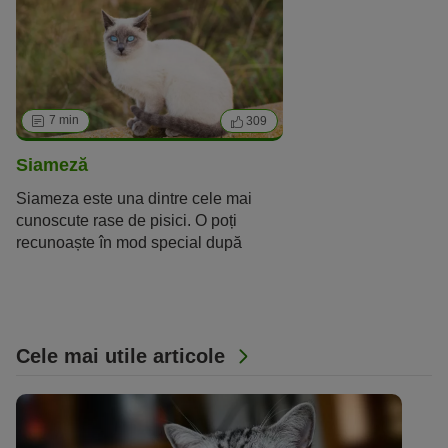
inteligența sa.
7 min
309
Siameză
Siameza este una dintre cele mai
cunoscute rase de pisici. O poți
recunoaște în mod special după
culoarea tipică a blănii sale și după
ochii albaștri. Dar să nu uităm de
caracterul său iubitor.
Cele mai utile articole