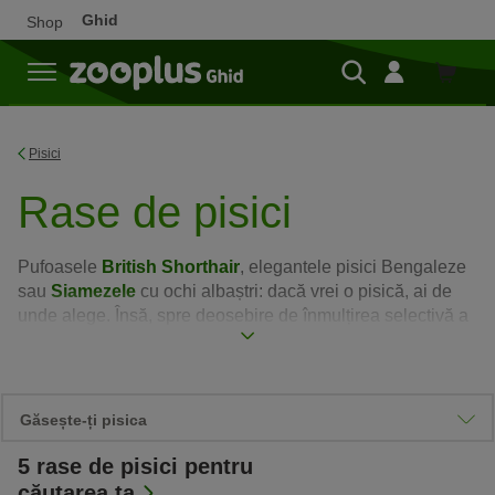
Ghid
Shop
Cumpă
Pisici
Rase de pisici
Pufoasele
British Shorthair
, elegantele pisici Bengaleze
sau
Siamezele
cu ochi albaștri: dacă vrei o pisică, ai de
unde alege. Însă, spre deosebire de înmulțirea selectivă a
câinilor, înmulțirea pisicilor este încă foarte recentă:
Iubitorii de pisici au început să se organizeze profesionist
să creeze standarde pentru anumite rase abia din secolul
XX.
Citește mai mult
Găsește-ți pisica
5
rase de pisici pentru
Caracteristici importante
căutarea ta