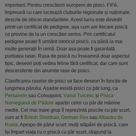
important. Pentru crescătorii europeni de pisici, FiFé,
împreună cu care lucrează cluburile regionale și naționale,
descrie de obicei standardele. Acest lucru este dovedit
printr-un certificat de pedigree, așa cum are fiecare pisică
ce provine de la un crescător serios. Prin certificatul
pedigree poate fi urmărit istoricul pisicii, cu până la mai
multe generații în urmă. Doar așa poate fi garantată
puritatea rasei. Rasa de pisică nu înseamnă doar aspectul
tipic, deseori poți vedea feline fără certificat, dar care sunt
descendente din anumite rase de pisici.
Clasificarea raselor de pisici se face deseori în funcție de
lungimea părului. Așadar există pisici cu păr lung, ca
Persanele
sau Coloupoint.
Vanul Turcesc
și
Pisica
Norvegiană de Pădure
aparțin celor cu păr de mărime
medie. Cel mai mare grup îl reprezintă pisicile cu păr scurt,
cum ar fi
British Shorthair
,
German Rex
sau
Albastru de
Rusia
. Apropo de părul scurt: mulți stăpâni de pisică, care
își împart viața cu o pisică cu păr scurt, răspund la