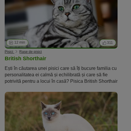
12 min
311
Pisici
Rase de pisici
British Shorthair
Ești în căutarea unei pisici care să îți bucure familia cu
personalitatea ei calmă și echilibrată și care să fie
potrivită pentru a locui în casă? Pisica British Shorthair
pare a fi perfectă pentru tine. Blana moale și ochii mari
ai British Shorthair o fac irezistibilă pentru iubitorii de
pisici. În plus, personalitatea acestor feline le face
foarte ușor de iubit! Dar ce altceva trebuie să mai știi?
În acest articol îți vom prezenta rasa British Shorthair
în detaliu și îți oferă sfaturi privind achiziționarea
acestor pisici, îngrijire, nutriție și sănătate.