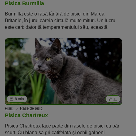
Pisica Burmilla
Burmilla este o rasă tânără de pisici din Marea
Britanie, în jurul căreia circulă multe mituri. Un lucru
este cert: datorită temperamentului său, această
frumusețe argintie este o pisică de familie ideală. În
acest articol vei afla totul despre caracterul, aspectul și
îngrijirea rasei.
8 min
11
Pisici
Rase de pisici
Pisica Chartreux
Pisica Chartreux face parte din rasele de pisici cu păr
scurt. Cu blana sa gri catifelată și ochii galbeni