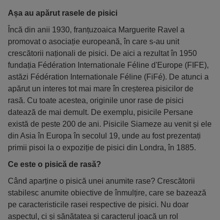
lăbuțele albe.
Așa au apărut rasele de pisici
Încă din anii 1930, franțuzoaica Marguerite Ravel a
promovat o asociație europeană, în care s-au unit
crescătorii naționali de pisici. De aici a rezultat în 1950
fundația Fédération Internationale Féline d'Europe (FIFE),
astăzi Fédération Internationale Féline (FiFé). De atunci a
apărut un interes tot mai mare în creșterea pisicilor de
rasă. Cu toate acestea, originile unor rase de pisici
datează de mai demult. De exemplu, pisicile Persane
există de peste 200 de ani. Pisicile Siameze au venit și ele
din Asia în Europa în secolul 19, unde au fost prezentați
primii pisoi la o expoziție de pisici din Londra, în 1885.
Ce este o pisică de rasă?
Când aparține o pisică unei anumite rase? Crescătorii
stabilesc anumite obiective de înmulțire, care se bazează
pe caracteristicile rasei respective de pisici. Nu doar
aspectul, ci și sănătatea și caracterul joacă un rol