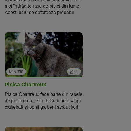
mai îndrăgite rase de pisici din lume.
Acest lucru se datorează probabil
simplității, rezistenței și caracterului
său minunat. Din descrierea rasei,
poți afla lucruri importante despre
iubitoarele feline.
8 min
11
Pisica Chartreux
Pisica Chartreux face parte din rasele
de pisici cu păr scurt. Cu blana sa gri
catifelată și ochii galbeni strălucitori
este o prezență elegantă. Iubitorii
acestei rase apreciază caracterul său
calm și prietenos, precum și