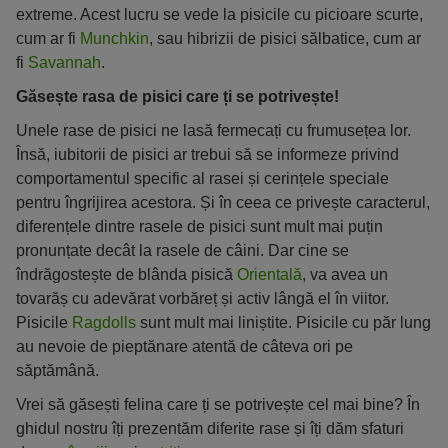
extreme. Acest lucru se vede la pisicile cu picioare scurte,
cum ar fi
Munchkin
, sau hibrizii de pisici sălbatice, cum ar
fi
Savannah
.
Găsește rasa de pisici care ți se potrivește!
Unele rase de pisici ne lasă fermecați cu frumusețea lor.
Însă, iubitorii de pisici ar trebui să se informeze privind
comportamentul specific al rasei și cerințele speciale
pentru îngrijirea acestora. Și în ceea ce privește caracterul,
diferențele dintre rasele de pisici sunt mult mai puțin
pronunțate decât la rasele de câini. Dar cine se
îndrăgostește de blânda pisică
Orientală
, va avea un
tovarăș cu adevărat vorbăreț și activ lângă el în viitor.
Pisicile
Ragdolls
sunt mult mai liniștite. Pisicile cu păr lung
au nevoie de pieptănare atentă de câteva ori pe
săptămână.
Vrei să găsești felina care ți se potrivește cel mai bine? În
ghidul nostru îți prezentăm diferite rase și îți dăm sfaturi