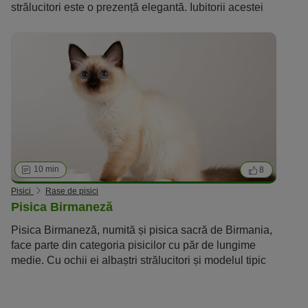
strălucitori este o prezență elegantă. Iubitorii acestei
rase apreciază caracterul său calm și prietenos,
precum și inteligența sa.
10 min
8
Pisici
Rase de pisici
Pisica Birmaneză
Pisica Birmaneză, numită și pisica sacră de Birmania,
face parte din categoria pisicilor cu păr de lungime
medie. Cu ochii ei albaștri strălucitori și modelul tipic
al blănii „point”, ea amintește de o pisică siameză,
blana ei fiind însă mai pufoasă. O caracteristică
specială a acestei rase minunate de pisici sunt