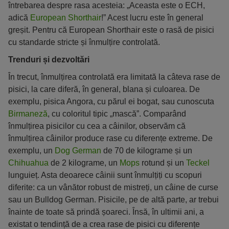
întrebarea despre rasa acesteia: „Aceasta este o ECH,
adică
European Shorthair
!” Acest lucru este în general
greșit. Pentru că European Shorthair este o rasă de pisici
cu standarde stricte și înmulțire controlată.
Trenduri și dezvoltări
În trecut, înmulțirea controlată era limitată la câteva rase de
pisici, la care diferă, în general, blana și culoarea. De
exemplu, pisica Angora, cu părul ei bogat, sau cunoscuta
Birmaneză
, cu coloritul tipic „mască”. Comparând
înmulțirea pisicilor cu cea a câinilor, observăm că
înmulțirea câinilor produce rase cu diferențe extreme. De
exemplu, un
Dog German
de 70 de kilograme și un
Chihuahua
de 2 kilograme, un
Mops
rotund și un
Teckel
lunguieț. Asta deoarece câinii sunt înmulțiți cu scopuri
diferite: ca un vânător robust de mistreți, un câine de curse
sau un Bulldog German. Pisicile, pe de altă parte, ar trebui
înainte de toate să prindă șoareci. Însă, în ultimii ani, a
existat o tendință de a crea rase de pisici cu diferențe