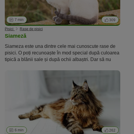
7 min
309
Pisici
Rase de pisici
Siameză
Siameza este una dintre cele mai cunoscute rase de
pisici. O poți recunoaște în mod special după culoarea
tipică a blănii sale și după ochii albaștri. Dar să nu
uităm de caracterul său iubitor.
6 min
262