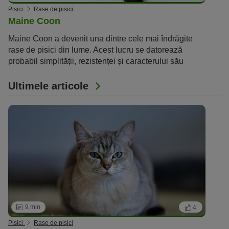
Pisici
Rase de pisici
Maine Coon
Maine Coon a devenit una dintre cele mai îndrăgite
rase de pisici din lume. Acest lucru se datorează
probabil simplității, rezistenței și caracterului său
minunat. Din descrierea rasei, poți afla lucruri
importante despre iubitoarele feline.
Ultimele articole
9 min
4
Pisici
Rase de pisici